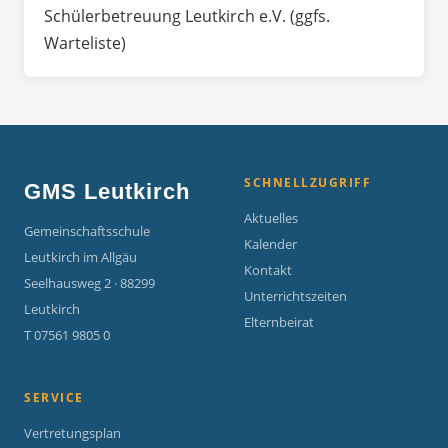
Schülerbetreuung Leutkirch e.V. (ggfs.
Warteliste)
SCHNELLZUGRIFF
GMS Leutkirch
Aktuelles
Gemeinschaftsschule
Kalender
Leutkirch im Allgäu
Kontakt
Seelhausweg 2 · 88299
Unterrichtszeiten
Leutkirch
Elternbeirat
T 07561 9805 0
SERVICE
Vertretungsplan