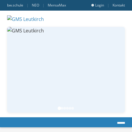
bw.schule
|
NEO
|
MensaMax
● Login
|
Kontakt